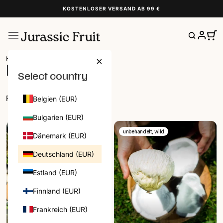
KOSTENLOSER VERSAND AB 99 €
Home
>
Kokosnüsse
×
Kokosnüsse
Select country
DEUTSCHLAND | DE
CATEGORIES
FILTER
Belgien (EUR)
HIER STARTEN
Bulgarien (EUR)
FRÜCHTEBOXEN
unbehandelt, wild
FRÜCHTE
Dänemark (EUR)
DATTELN
Deutschland (EUR)
TROCKENFRÜCHTE
Estland (EUR)
NÜSSE
HONIG
Finnland (EUR)
FEINKOST
Frankreich (EUR)
Bestseller
NEUHEITEN