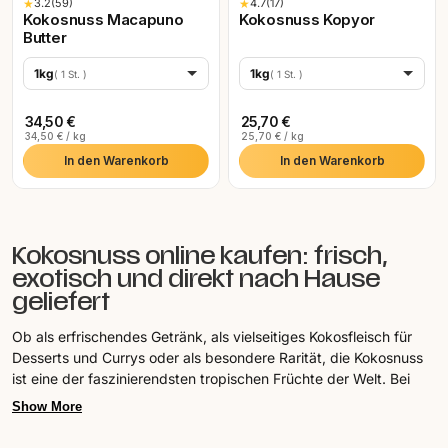
★
3.2
(59)
★
4.7
(17)
Schweden (EUR)
Kokosnuss Macapuno
Kokosnuss Kopyor
Butter
Schweiz (EUR)
1kg
1kg
( 1 St. )
( 1 St. )
Slowakei (EUR)
Slowenien (EUR)
34,50 €
25,70 €
34,50 € / kg
25,70 € / kg
Spanien (EUR)
In den Warenkorb
In den Warenkorb
Tschechien (EUR)
Ungarn (EUR)
Kokosnuss online kaufen: frisch,
exotisch und direkt nach Hause
geliefert
Ob als erfrischendes Getränk, als vielseitiges Kokosfleisch für
Desserts und Currys oder als besondere Rarität, die Kokosnuss
ist eine der faszinierendsten tropischen Früchte der Welt. Bei
Jurassic Fruit kannst du frische Kokosnüsse online kaufen, in
Show More
einer einzigartigen Vielfalt an Sorten, direkt vom Lieferanten und
nach Hause geliefert.