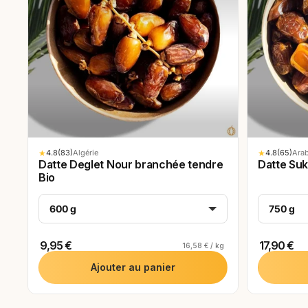
★
4.8
(83)
★
4.8
(65)
Algérie
Arab
Datte Deglet Nour branchée tendre
Datte Suk
Bio
600 g
750 g
9,95 €
17,90 €
16,58 € / kg
Ajouter au panier