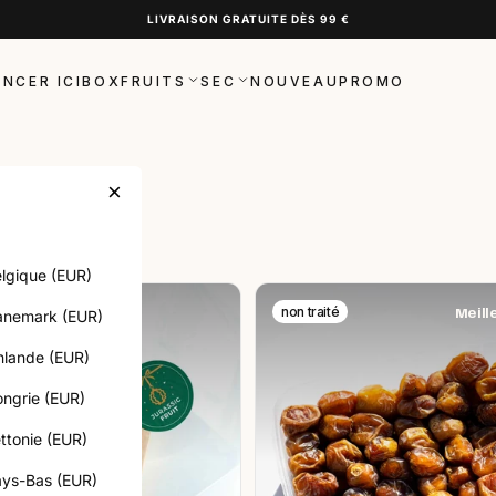
LIVRAISON GRATUITE DÈS 99 €
NCER ICI
BOX
FRUITS
SEC
NOUVEAU
PROMO
Les plus populaires
Les plus populaires
 D'ASIE
×
S D'AMÉRIQUE
 D'AFRIQUE
S
lgique (EUR)
S D'EUROPE
FOOD
non traité
Meill
anemark (EUR)
nlande (EUR)
ngrie (EUR)
ttonie (EUR)
ys-Bas (EUR)