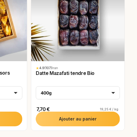
★
4.9
(107)
Iran
ésors
Datte Mazafati tendre Bio
400g
7,70 €
19,25 € / kg
Ajouter au panier