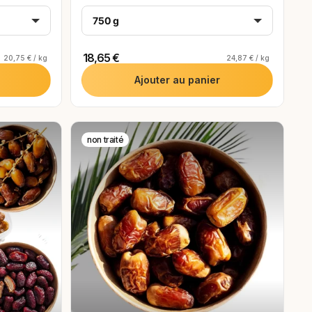
750 g
18,65 €
20,75 € / kg
24,87 € / kg
Ajouter au panier
non traité