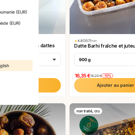
357
umanie (EUR)
Noté
Datte Barhi fraîche et
973
4.8
juteuse
Noté
Noix de coco jeune fraîche
sur
4.8
ède (EUR)
Pagode Bio
Sélectionner
Sélectionner
5
sur
étoiles
5
étoiles
★
4.8
(357)
Iran
e découverte des dattes
Datte Barhi fraîche et jute
900 g
riétés )
glish
16,35 €
-10%
18,20 €
Ajouter au panier
Ajouter au panier
non traité, cru