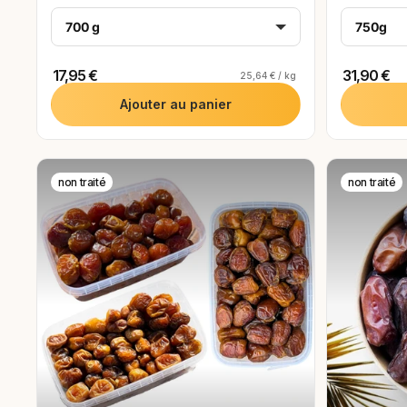
700 g
750g
RÉ
17,95 €
31,90 €
25,64 € / kg
Ajouter au panier
non traité
non traité