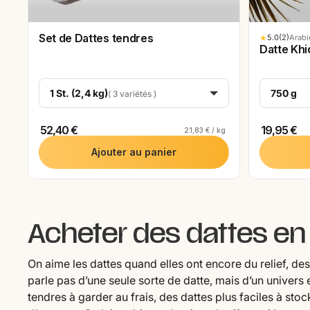
Set de Dattes tendres
★
5.0
(2)
Arabi
Datte Khi
1 St. (2,4 kg)
750 g
( 3 variétés )
52,40 €
19,95 €
21,83 € / kg
Ajouter au panier
Acheter des dattes en 
On aime les dattes quand elles ont encore du relief, d
parle pas d’une seule sorte de datte, mais d’un univers e
tendres à garder au frais, des dattes plus faciles à sto