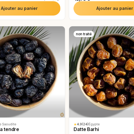
Ajouter au panier
Ajouter au panier
non traité
LTRER
TRIER PAR
★
4.9
(24)
e Saoudite
Égypte
a tendre
Datte Barhi
DISPONIBILITÉ