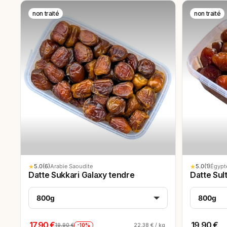
non traité
non traité
★
5.0
(6)
★
5.0
(1)
Arabie Saoudite
Égypt
Datte Sukkari Galaxy tendre
Datte Sul
800g
800g
17,90 €
19,90 €
-10%
22,38 € / kg
19,90 €