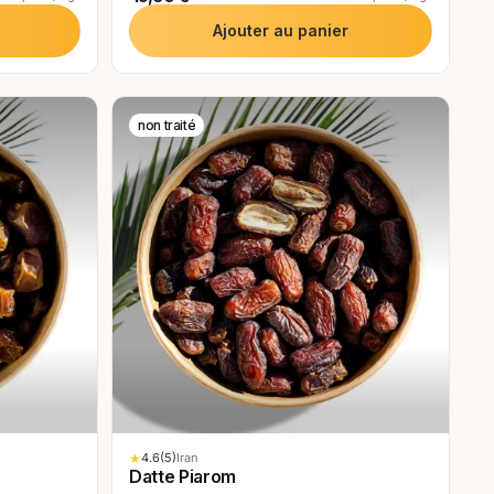
Ajouter au panier
non traité
★
4.6
(5)
Iran
Datte Piarom