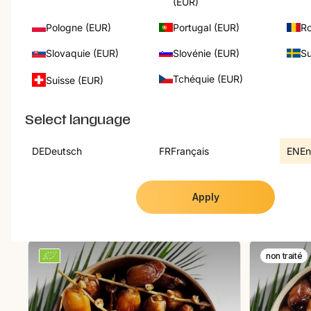
(EUR)
Pologne (EUR)
Portugal (EUR)
Ro
Slovaquie (EUR)
Slovénie (EUR)
Su
Tchéquie (EUR)
Suisse (EUR)
★
4.8
(136)
★
4.9
(294)
Israël
Coffret d
Datte Medjool Jumbo Premium Bio
Select language
750 g
1 p.
( 8 va
DE
Deutsch
FR
Français
EN
En
17,30 €
22,90 €
23,07 € / kg
Ajouter au panier
Apply
non traité