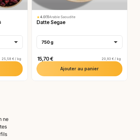
★
4.0
(1)
Arabie Saoudite
s
Datte Segae
750 g
15,70 €
25,58 € / kg
20,93 € / kg
Ajouter au panier
n ne
ttes
fils