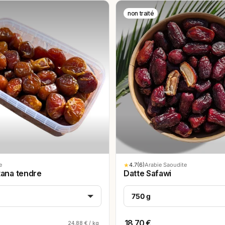
non traité
★
4.7
(6)
e
Arabie Saoudite
tana tendre
Datte Safawi
750 g
18,70 €
24,88 € / kg