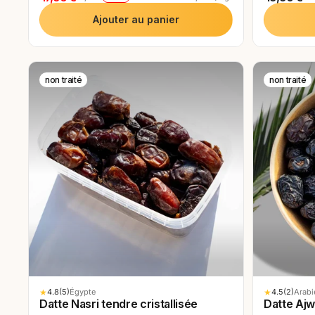
Ajouter au panier
non traité
non traité
FI
★
4.8
(5)
★
4.5
(2)
Égypte
Arabi
Datte Nasri tendre cristallisée
Datte Ajw