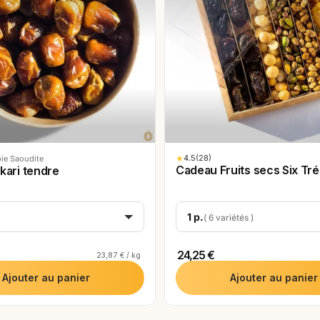
★
4.5
(28)
ie Saoudite
Cadeau Fruits secs Six Tr
kari tendre
1 p.
( 6 variétés )
24,25 €
23,87 € / kg
Ajouter au panier
Ajouter au panier