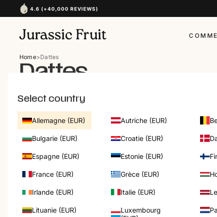
4.6 (+40,000 REVIEWS)
COMME
Home
>
Dattes
Dattes
TOUS LES FRUITS
DATTES
FRUITS
NOIX
MANGUES
FRUITS SECS
FRUIT
MIELS
Select country
FILTRER
AVOCATS
ALGUES
FRUITS
OLIVE
Allemagne (EUR)
Autriche (EUR)
Be
NOIX DE COCO
SETS DE PRODUITS SECS
FRUIT
FINE 
non traité
Meilleure Vente
Bulgarie (EUR)
Croatie (EUR)
D
Espagne (EUR)
Estonie (EUR)
Fi
France (EUR)
Grèce (EUR)
Ho
Irlande (EUR)
Italie (EUR)
Le
Lituanie (EUR)
Luxembourg
Pa