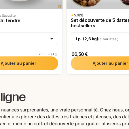
★
5.0
(3)
e Saoudite
Set découverte de 5 datte
dri tendre
bestsellers
1 p. (2,6 kg)
( 5 variétés )
66,50 €
26,60 € / kg
Ajouter au panier
Ajouter au panier
ligne
es nuances surprenantes, une vraie personnalité. Chez nous, o
ntier à explorer : des dattes très fraîches et juteuses, des da
cker, et même un coffret découverte pour goûter plusieurs pro