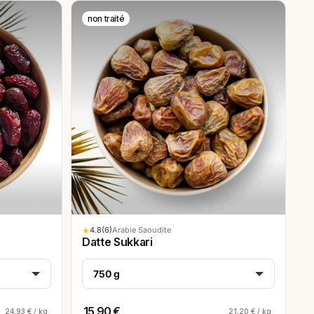
non traité
★
4.8
(6)
Arabie Saoudite
Datte Sukkari
750 g
15,90 €
24,93 € / kg
21,20 € / kg